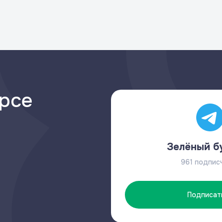
урсе
Зелёный б
961 подпис
Подписат