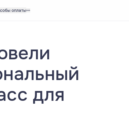
собы оплаты
овели
ональный
асс для