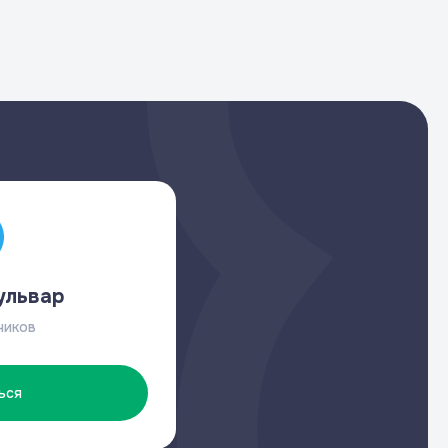
ульвар
чиков
ься