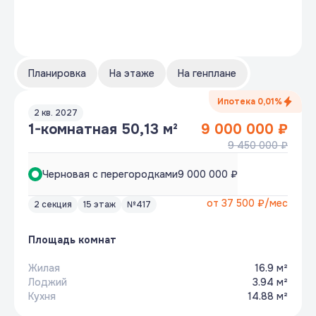
Планировка
На этаже
На генплане
Ипотека 0,01%
2 кв. 2027
1-комнатная 50,13 м²
9 000 000 ₽
9 450 000 ₽
Черновая с перегородками
9 000 000 ₽
от
37 500 ₽
/мес
2 секция
15 этаж
№417
Площадь комнат
Жилая
16.9 м²
Лоджий
3.94 м²
Кухня
14.88 м²