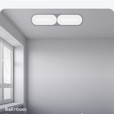
Вайтбокс
Черновая
Вайтбокс