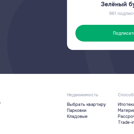
Зелёный б
961 подпис
Подписат
Недвижимость
Способ
Выбрать квартиру
Ипотек
Парковки
Матери
Кладовые
Рассро
Trade-i