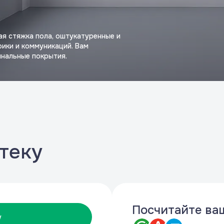
ая стяжка пола, оштукатуренные и
рики и коммуникаций. Вам
инальные покрытия.
теку
Посчитайте ва
у