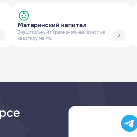
Материнский капитал
Внушительный первоначальный взнос на
квартиру мечты!
урсе