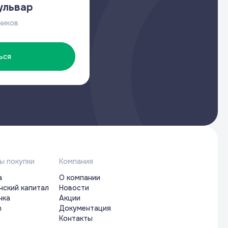
ульвар
чиков
ься
ы покупки
Компания
а
О компании
нский капитал
Новости
чка
Акции
n
Документация
Контакты