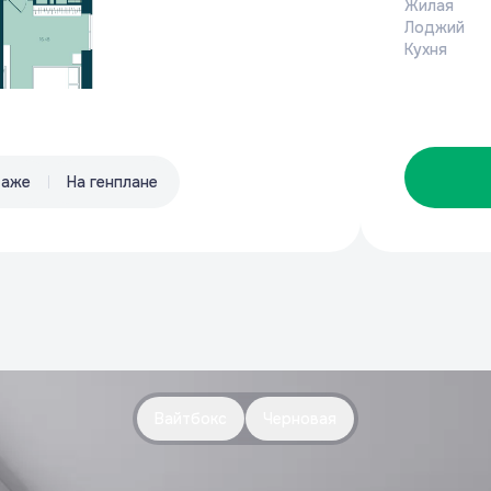
Жилая
Лоджий
Кухня
таже
На генплане
Вайтбокс
Черновая