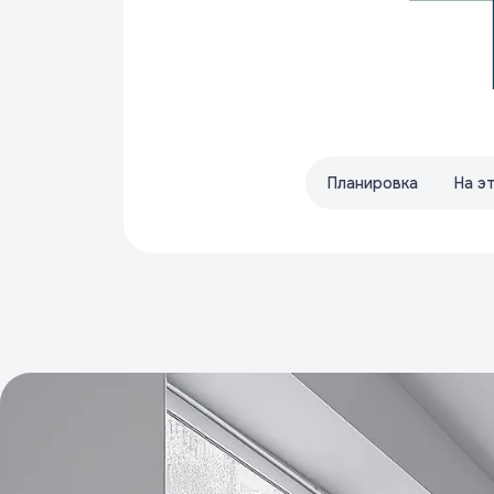
Планировка
На э