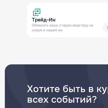
Трейд-Ин
Обменять вашу старую квартиру на
новую в нашем жк
Хотите быть в к
всех событий?