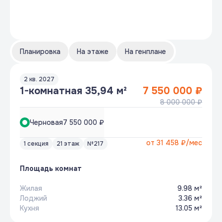
Планировка
На этаже
На генплане
2 кв. 2027
1-комнатная 35,94 м²
7 550 000 ₽
8 000 000 ₽
Черновая
7 550 000 ₽
от
31 458 ₽
/мес
1 секция
21 этаж
№217
Площадь комнат
Жилая
9.98 м²
Лоджий
3.36 м²
Кухня
13.05 м²