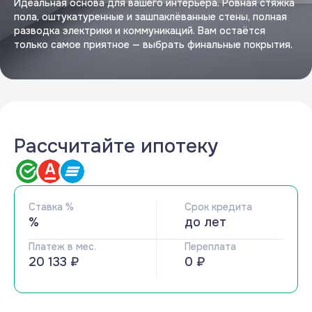
Идеальная основа для вашего интерьера. Ровная стяжка
пола, оштукатуренные и зашпаклёванные стены, полная
разводка электрики и коммуникаций. Вам остаётся
только самое приятное — выбрать финальные покрытия.
Рассчитайте ипотеку
Ставка %
Срок кредита
%
до
лет
Платеж в мес.
Переплата
20 133 ₽
0 ₽