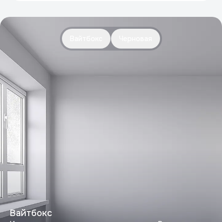
Вайтбокс
Черновая
Вайтбокс