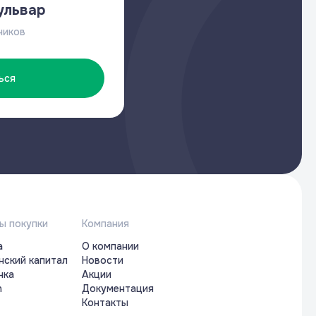
ульвар
чиков
ься
ы покупки
Компания
а
О компании
нский капитал
Новости
чка
Акции
n
Документация
Контакты