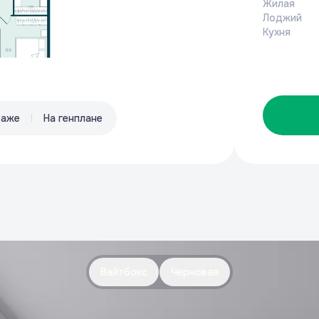
Жилая
Лоджий
Кухня
таже
На генплане
Вайтбокс
Черновая