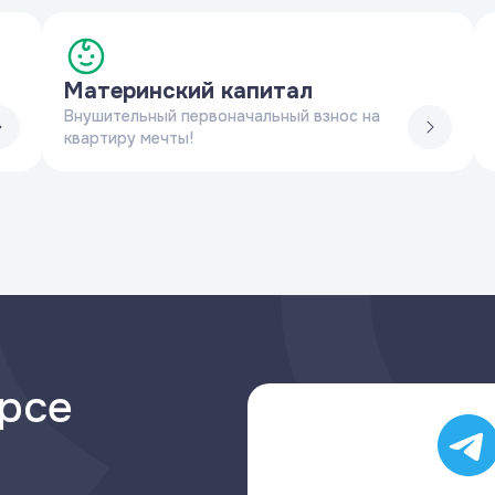
Материнский капитал
Внушительный первоначальный взнос на
квартиру мечты!
урсе