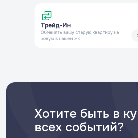
Трейд-Ин
Обменять вашу старую квартиру на
новую в нашем жк
Хотите быть в к
всех событий?