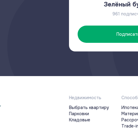
Зелёный б
961 подпис
Подписат
Недвижимость
Способ
Выбрать квартиру
Ипотек
Парковки
Матери
Кладовые
Рассро
Trade-i