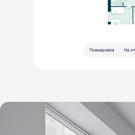
Планировка
На э