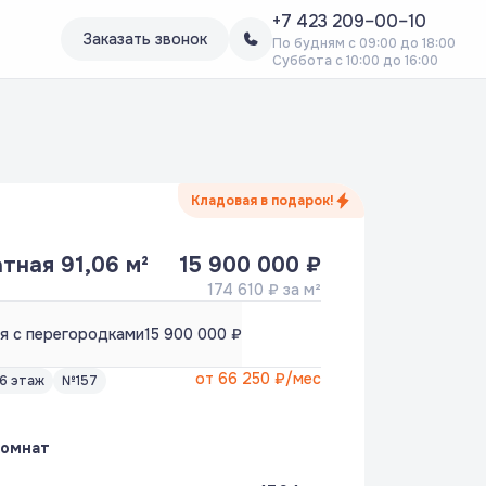
+7 423 209–00–10
Заказать звонок
По будням с 09:00 до 18:00
Суббота с 10:00 до 16:00
Кладовая в подарок!
тная 91,06 м²
15 900 000 ₽
174 610 ₽ за м²
я с перегородками
15 900 000 ₽
от
66 250 ₽
/мес
16 этаж
№157
комнат