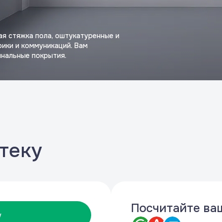
ая стяжка пола, оштукатуренные и
рики и коммуникаций. Вам
инальные покрытия.
теку
Посчитайте ва
у